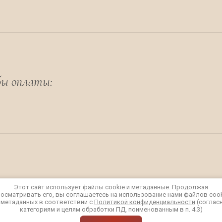
бы оплаты:
Этот сайт использует файлы cookie и метаданные. Продолжая
осматривать его, вы соглашаетесь на использование нами файлов coo
 метаданных в соответствии с
Политикой конфиденциальности
(соглас
категориям и целям обработки ПД, поименованным в п. 4.3)