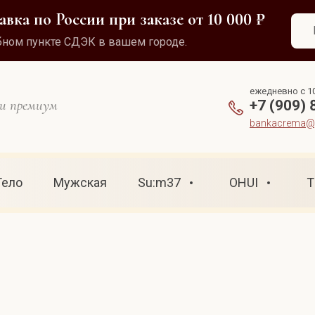
вка по России при заказе от 10 000 ₽
обном пункте СДЭК в вашем городе.
ежедневно с 10
 и премиум
+7 (909) 
bankacrema@y
Тело
Мужская
Su:m37
OHUI
T