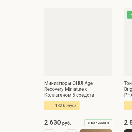
Миниатюры OHUI Age
Тон
Recovery Miniature с
Bri
Коллагеном 5 средств
PHA
132 бонуса
2 630
2 
руб.
В наличии
9