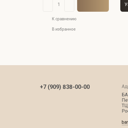
У
К сравнению
В избранное
+7 (909) 838-00-00
Ад
БА
Пе
ТЦ
Ро
ba