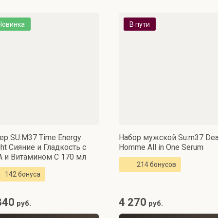
Новинка
В пути
ер SU:M37 Time Energy
Набор мужской Su:m37 Dea
ght Сияние и Гладкость с
Homme All in One Serum
 и Витамином C 170 мл
214 бонусов
142 бонуса
840
4 270
руб.
руб.